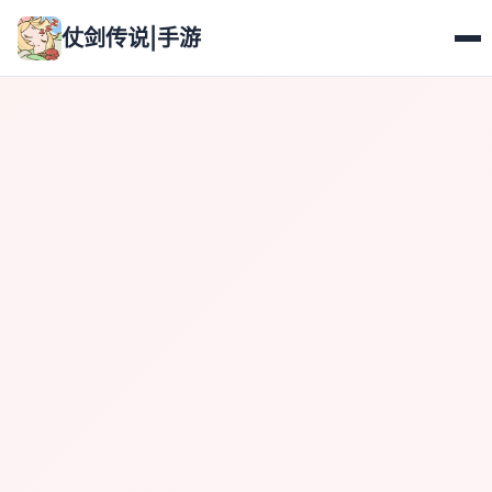
仗剑传说|手游