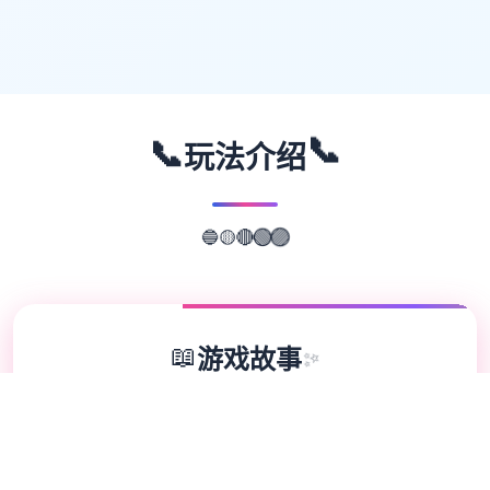
📞
📞
玩法介绍
🟡
🔴
🔵
🟢
🟣
📖
游戏故事
✨
欢迎来到轻松又个性的仗剑传说-坎斯汀世
界！ 在坎斯汀世界中，你将化身为勇敢的冒