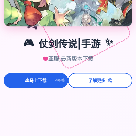
🎮
🎮
仗剑传说|手游
✨
亚服,最新版本下载
🤔
马上下载
了解更多
💫
✨
⭐