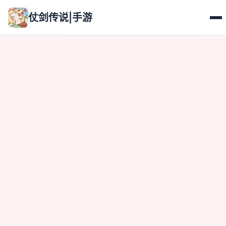
仗剑传说|手游