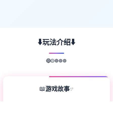
⬇️
⬇️
玩法介绍
🟣
🟢
🔴
🔵
🟡
📖
游戏故事
✨
欢迎来到轻松又个性的仗剑传说-坎斯汀世
界！ 在坎斯汀世界中，你将化身为勇敢的冒