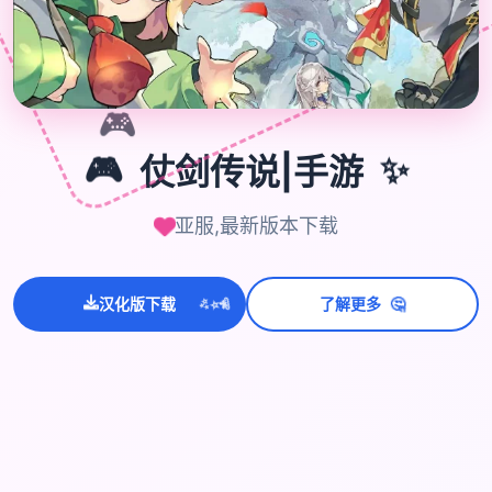
🎮
🎮
仗剑传说|手游
✨
亚服,最新版本下载
💫
✨
🤔
⭐
汉化版下载
了解更多