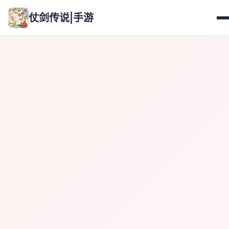
仗剑传说|手游