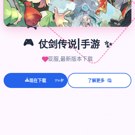
🎮
✨
🎮
仗剑传说|手游
亚服,最新版本下载
💫
✨
⭐
🤔
现在下载
了解更多