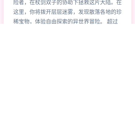
险者，在杖剑双子的协助下拯救这片大陆。在
这里，你将拨开层层迷雾，发现散落各地的珍
稀宝物，体验自由探索的异世界冒险。 超过
200种技能自由搭配，打造专属于你的战斗风
格。当然，旅途中你也会邂逅来自各地的伙
伴，与他们并肩作战，共同挑战神秘的圣兽。
《杖剑传说》是一款怪轻松的异世界冒险手
游。 在这里，你将作为冒险者，去自由探索
坎斯汀世界的每一个角落。 你将会在这里拨
开地图迷雾，寻得掉落在各地的珍稀宝物，体
验轻松爽快的异世界之旅。当然，在旅途的过
程中，你还会邂逅各色伙伴，与他们并肩作
战，共同挑战神秘的圣兽。 快来开启一场超
轻爽的异世界之旅吧！ 【睡觉变强真放置】