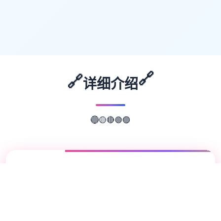
🔗
🔗
详细介绍
🟢
🟣
🔴
🟡
🔵
📖
游戏故事
✨
欢迎来到轻松又个性的仗剑传说-坎斯汀世
界！ 在坎斯汀世界中，你将化身为勇敢的冒