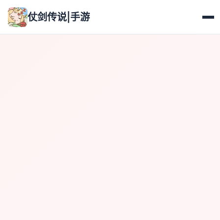
仗剑传说|手游