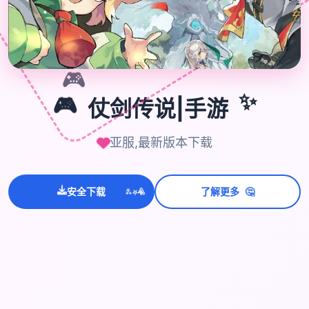

🎮
🎮
仗剑传说|手游
✨
亚服,最新版本下载
💫
✨
⭐
🤔
安全下载
了解更多