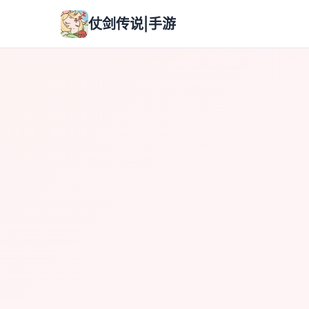
仗剑传说|手游