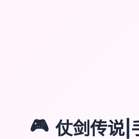
🎮
仗剑传说|