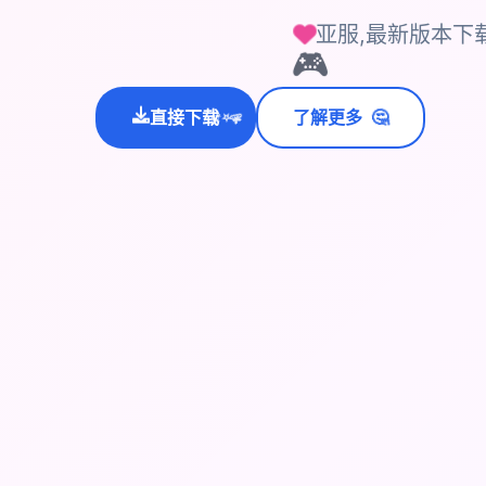
亚服,最新版本下
🎮
🤔
直接下载
了解更多
💫
✨
⭐