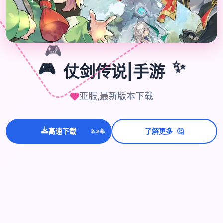

🎮
🎮
仗剑传说|手游
✨
亚服,最新版本下载
💫
✨
⭐
🤔
高速下载
了解更多