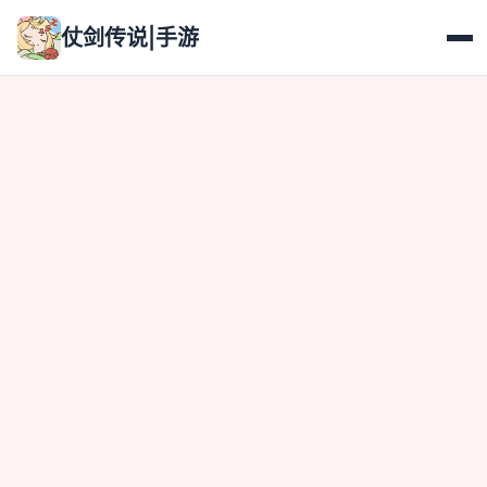
仗剑传说|手游