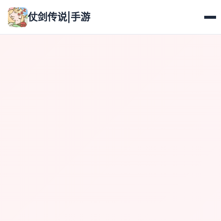
仗剑传说|手游